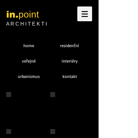
in.
point
A R C H I T E K T I
home
residenční
veřejné
interiéry
urbanismus
kontakt
KB Plzeň
Statenice
hard Rock cafe
Skype