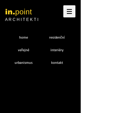
in.
point
A R C H I T E K T I
home
residenční
veřejné
interiéry
urbanismus
kontakt