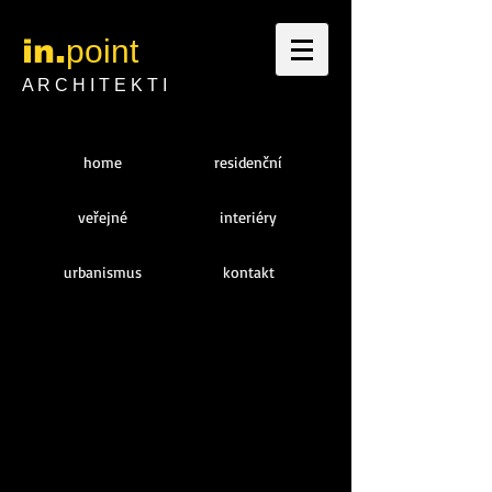
in.
point
A R C H I T E K T I
home
residenční
veřejné
interiéry
urbanismus
kontakt