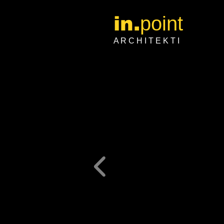
in.
point
A R C H I T E K T I