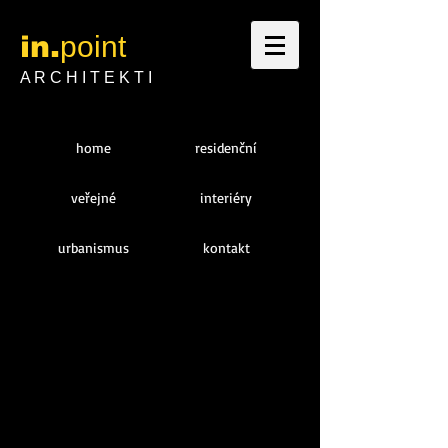
in.
point
A R C H I T E K T I
home
residenční
veřejné
interiéry
urbanismus
kontakt